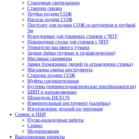
Станочные светильники
Станции смазки
Трубки подачи СОЖ
Насосы подачи СОЖ
Пистолет для подачи СОЖ со штуцером и трубкой
3м
Резцедержки для токарных станков с ЧПУ
Поворотные столы для станков с ЧПУ
Уловители масляного тумана
Задние бабки (ручные и гидравлические)
Масляные скиммеры
Замки блокировки дверей (к ограждению станка)
Магазины смены инструмента
Станции подачи СОЖ
Муфты соединительные
Бустеры (превмогидравлические преобразователи)
ШВП и направляющие
Шпиндели DEXUN
Измерительный инструмент (калибры)
Изготовление деталей по чертежам
Сервис и ПНР
Пуско-наладочные работы
Сервис
Модернизация
Выполненные проекты