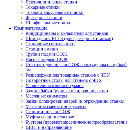
Ленточнопильные станки
Токарные станки
Токарно-карусельные станки
Фрезерные станки
Шлифовальные станки
Комплектующие
Кондиционеры и охладители для станков
Шпиндели CELLS (для фрезерных станков)
Станочные светильники
Станции смазки
Трубки подачи СОЖ
Насосы подачи СОЖ
Пистолет для подачи СОЖ со штуцером и трубкой
3м
Резцедержки для токарных станков с ЧПУ
Поворотные столы для станков с ЧПУ
Уловители масляного тумана
Задние бабки (ручные и гидравлические)
Масляные скиммеры
Замки блокировки дверей (к ограждению станка)
Магазины смены инструмента
Станции подачи СОЖ
Муфты соединительные
Бустеры (превмогидравлические преобразователи)
ШВП и направляющие