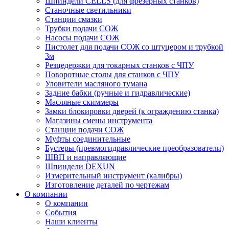
Шпиндели CELLS (для фрезерных станков)
Станочные светильники
Станции смазки
Трубки подачи СОЖ
Насосы подачи СОЖ
Пистолет для подачи СОЖ со штуцером и трубкой
3м
Резцедержки для токарных станков с ЧПУ
Поворотные столы для станков с ЧПУ
Уловители масляного тумана
Задние бабки (ручные и гидравлические)
Масляные скиммеры
Замки блокировки дверей (к ограждению станка)
Магазины смены инструмента
Станции подачи СОЖ
Муфты соединительные
Бустеры (превмогидравлические преобразователи)
ШВП и направляющие
Шпиндели DEXUN
Измерительный инструмент (калибры)
Изготовление деталей по чертежам
О компании
О компании
События
Наши клиенты