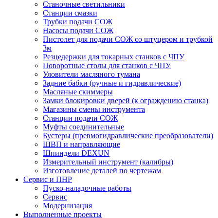
Станочные светильники
Станции смазки
Трубки подачи СОЖ
Насосы подачи СОЖ
Пистолет для подачи СОЖ со штуцером и трубкой
3м
Резцедержки для токарных станков с ЧПУ
Поворотные столы для станков с ЧПУ
Уловители масляного тумана
Задние бабки (ручные и гидравлические)
Масляные скиммеры
Замки блокировки дверей (к ограждению станка)
Магазины смены инструмента
Станции подачи СОЖ
Муфты соединительные
Бустеры (превмогидравлические преобразователи)
ШВП и направляющие
Шпиндели DEXUN
Измерительный инструмент (калибры)
Изготовление деталей по чертежам
Сервис и ПНР
Пуско-наладочные работы
Сервис
Модернизация
Выполненные проекты