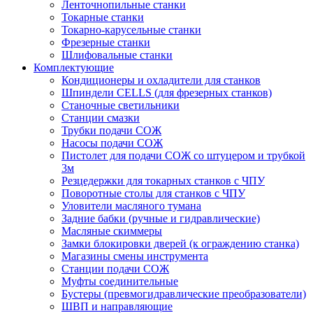
Ленточнопильные станки
Токарные станки
Токарно-карусельные станки
Фрезерные станки
Шлифовальные станки
Комплектующие
Кондиционеры и охладители для станков
Шпиндели CELLS (для фрезерных станков)
Станочные светильники
Станции смазки
Трубки подачи СОЖ
Насосы подачи СОЖ
Пистолет для подачи СОЖ со штуцером и трубкой
3м
Резцедержки для токарных станков с ЧПУ
Поворотные столы для станков с ЧПУ
Уловители масляного тумана
Задние бабки (ручные и гидравлические)
Масляные скиммеры
Замки блокировки дверей (к ограждению станка)
Магазины смены инструмента
Станции подачи СОЖ
Муфты соединительные
Бустеры (превмогидравлические преобразователи)
ШВП и направляющие