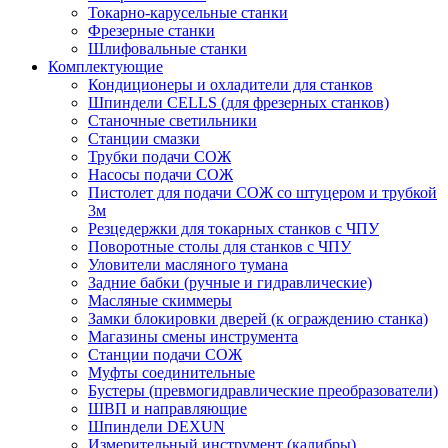
Токарно-карусельные станки
Фрезерные станки
Шлифовальные станки
Комплектующие
Кондиционеры и охладители для станков
Шпиндели CELLS (для фрезерных станков)
Станочные светильники
Станции смазки
Трубки подачи СОЖ
Насосы подачи СОЖ
Пистолет для подачи СОЖ со штуцером и трубкой
3м
Резцедержки для токарных станков с ЧПУ
Поворотные столы для станков с ЧПУ
Уловители масляного тумана
Задние бабки (ручные и гидравлические)
Масляные скиммеры
Замки блокировки дверей (к ограждению станка)
Магазины смены инструмента
Станции подачи СОЖ
Муфты соединительные
Бустеры (превмогидравлические преобразователи)
ШВП и направляющие
Шпиндели DEXUN
Измерительный инструмент (калибры)