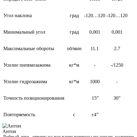
Угол наклона
град
-120…120
-120…120
Минимальный угол
град
0,001
0,001
Максимальные обороты
об/мин
11.1
2.7
Усилие пневмозажима
кг*м
-
-/1250
Усилие гидрозажима
кг*м
1000
-
Точность позиционирования
15”
30”
Повторяемость
с
±4”
Антон
Добрый день, отвечу на все ваши вопросы по ценам, наличию