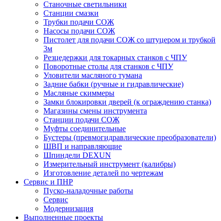
Станочные светильники
Станции смазки
Трубки подачи СОЖ
Насосы подачи СОЖ
Пистолет для подачи СОЖ со штуцером и трубкой
3м
Резцедержки для токарных станков с ЧПУ
Поворотные столы для станков с ЧПУ
Уловители масляного тумана
Задние бабки (ручные и гидравлические)
Масляные скиммеры
Замки блокировки дверей (к ограждению станка)
Магазины смены инструмента
Станции подачи СОЖ
Муфты соединительные
Бустеры (превмогидравлические преобразователи)
ШВП и направляющие
Шпиндели DEXUN
Измерительный инструмент (калибры)
Изготовление деталей по чертежам
Сервис и ПНР
Пуско-наладочные работы
Сервис
Модернизация
Выполненные проекты