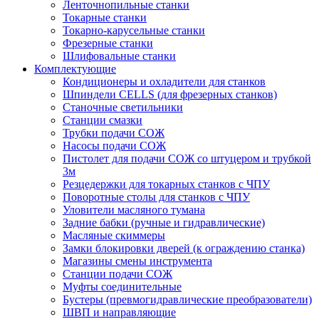
Ленточнопильные станки
Токарные станки
Токарно-карусельные станки
Фрезерные станки
Шлифовальные станки
Комплектующие
Кондиционеры и охладители для станков
Шпиндели CELLS (для фрезерных станков)
Станочные светильники
Станции смазки
Трубки подачи СОЖ
Насосы подачи СОЖ
Пистолет для подачи СОЖ со штуцером и трубкой
3м
Резцедержки для токарных станков с ЧПУ
Поворотные столы для станков с ЧПУ
Уловители масляного тумана
Задние бабки (ручные и гидравлические)
Масляные скиммеры
Замки блокировки дверей (к ограждению станка)
Магазины смены инструмента
Станции подачи СОЖ
Муфты соединительные
Бустеры (превмогидравлические преобразователи)
ШВП и направляющие