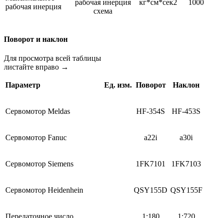
кг*см*сек2
1000
рабочая инерция
Поворот и наклон
Для просмотра всей таблицы
листайте вправо →
Параметр
Ед. изм.
Поворот
Наклон
Сервомотор Meldas
НF-354S
НF-453S
Сервомотор Fanuc
a22i
a30i
Сервомотор Siemens
1FK7101
1FK7103
Сервомотор Heidenhein
QSY155D
QSY155F
Передаточное число
1:180
1:720