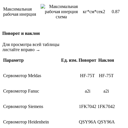
Максимальная
кг*см*сек2
0.87
рабочая инерция
Поворот и наклон
Для просмотра всей таблицы
листайте вправо →
Параметр
Ед. изм.
Поворот
Наклон
Сервомотор Meldas
НF-75T
НF-75T
Сервомотор Fanuc
a2i
a2i
Сервомотор Siemens
1FK7042
1FK7042
Сервомотор Heidenhein
QSY96A
QSY96A