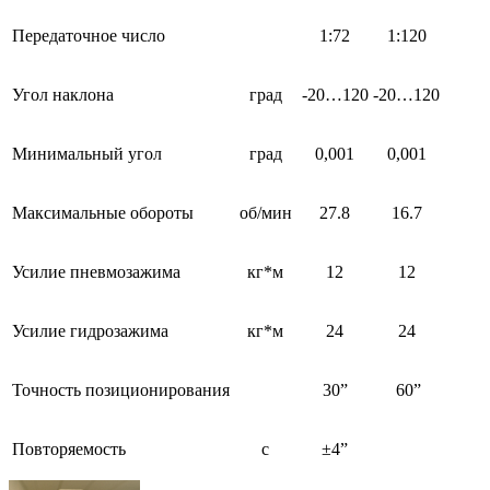
Передаточное число
1:72
1:120
Угол наклона
град
-20…120
-20…120
Минимальный угол
град
0,001
0,001
Максимальные обороты
об/мин
27.8
16.7
Усилие пневмозажима
кг*м
12
12
Усилие гидрозажима
кг*м
24
24
Точность позиционирования
30”
60”
Повторяемость
с
±4”