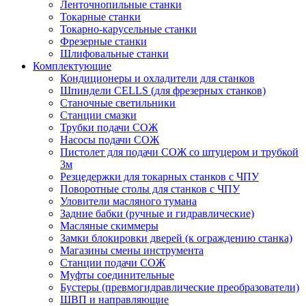
Ленточнопильные станки
Токарные станки
Токарно-карусельные станки
Фрезерные станки
Шлифовальные станки
Комплектующие
Кондиционеры и охладители для станков
Шпиндели CELLS (для фрезерных станков)
Станочные светильники
Станции смазки
Трубки подачи СОЖ
Насосы подачи СОЖ
Пистолет для подачи СОЖ со штуцером и трубкой
3м
Резцедержки для токарных станков с ЧПУ
Поворотные столы для станков с ЧПУ
Уловители масляного тумана
Задние бабки (ручные и гидравлические)
Масляные скиммеры
Замки блокировки дверей (к ограждению станка)
Магазины смены инструмента
Станции подачи СОЖ
Муфты соединительные
Бустеры (превмогидравлические преобразователи)
ШВП и направляющие