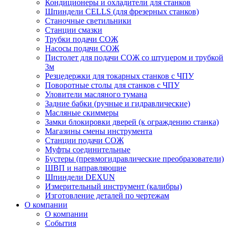
Кондиционеры и охладители для станков
Шпиндели CELLS (для фрезерных станков)
Станочные светильники
Станции смазки
Трубки подачи СОЖ
Насосы подачи СОЖ
Пистолет для подачи СОЖ со штуцером и трубкой
3м
Резцедержки для токарных станков с ЧПУ
Поворотные столы для станков с ЧПУ
Уловители масляного тумана
Задние бабки (ручные и гидравлические)
Масляные скиммеры
Замки блокировки дверей (к ограждению станка)
Магазины смены инструмента
Станции подачи СОЖ
Муфты соединительные
Бустеры (превмогидравлические преобразователи)
ШВП и направляющие
Шпиндели DEXUN
Измерительный инструмент (калибры)
Изготовление деталей по чертежам
О компании
О компании
События