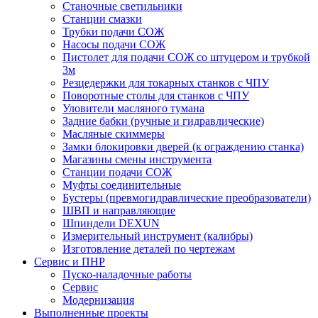
Станочные светильники
Станции смазки
Трубки подачи СОЖ
Насосы подачи СОЖ
Пистолет для подачи СОЖ со штуцером и трубкой
3м
Резцедержки для токарных станков с ЧПУ
Поворотные столы для станков с ЧПУ
Уловители масляного тумана
Задние бабки (ручные и гидравлические)
Масляные скиммеры
Замки блокировки дверей (к ограждению станка)
Магазины смены инструмента
Станции подачи СОЖ
Муфты соединительные
Бустеры (превмогидравлические преобразователи)
ШВП и направляющие
Шпиндели DEXUN
Измерительный инструмент (калибры)
Изготовление деталей по чертежам
Сервис и ПНР
Пуско-наладочные работы
Сервис
Модернизация
Выполненные проекты