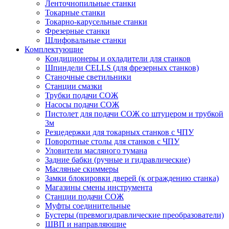
Ленточнопильные станки
Токарные станки
Токарно-карусельные станки
Фрезерные станки
Шлифовальные станки
Комплектующие
Кондиционеры и охладители для станков
Шпиндели CELLS (для фрезерных станков)
Станочные светильники
Станции смазки
Трубки подачи СОЖ
Насосы подачи СОЖ
Пистолет для подачи СОЖ со штуцером и трубкой
3м
Резцедержки для токарных станков с ЧПУ
Поворотные столы для станков с ЧПУ
Уловители масляного тумана
Задние бабки (ручные и гидравлические)
Масляные скиммеры
Замки блокировки дверей (к ограждению станка)
Магазины смены инструмента
Станции подачи СОЖ
Муфты соединительные
Бустеры (превмогидравлические преобразователи)
ШВП и направляющие