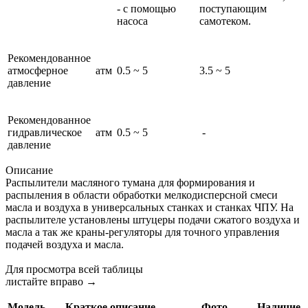
- с помощью
поступающим
насоса
самотеком.
Рекомендованное
атмосферное
атм
0.5 ~ 5
3.5 ~ 5
давление
Рекомендованное
гидравлическое
атм
0.5 ~ 5
-
давление
Описание
Распылители масляного тумана для формирования и
распыления в области обработки мелкодисперсной смеси
масла и воздуха в универсальных станках и станках ЧПУ. На
распылителе установлены штуцеры подачи сжатого воздуха и
масла а так же краны-регуляторы для точного управления
подачей воздуха и масла.
Для просмотра всей таблицы
листайте вправо →
Модель
Краткое описание
Фото
Наличие