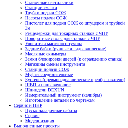
Станочные светильники
Станции смазки
Трубки подачи СОЖ
Насосы подачи СОЖ
Пистолет для подачи СОЖ со штуцером и трубкой
3м
Резцедержки для токарных станков с ЧПУ
Поворотные столы для станков с ЧПУ
Уловители масляного тумана
Задние бабки (ручные и гидравлические)
Масляные скиммеры
Замки блокировки дверей (к ограждению станка)
Магазины смены инструмента
Станции подачи СОЖ
Муфты соединительные
Бустеры (превмогидравлические преобразователи)
ШВП и направляющие
Шпиндели DEXUN
Измерительный инструмент (калибры)
Изготовление деталей по чертежам
Сервис и ПНР
Пуско-наладочные работы
Сервис
Модернизация
Выполненные проекты