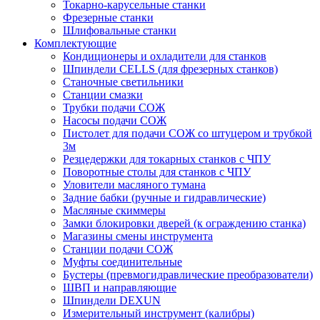
Токарно-карусельные станки
Фрезерные станки
Шлифовальные станки
Комплектующие
Кондиционеры и охладители для станков
Шпиндели CELLS (для фрезерных станков)
Станочные светильники
Станции смазки
Трубки подачи СОЖ
Насосы подачи СОЖ
Пистолет для подачи СОЖ со штуцером и трубкой
3м
Резцедержки для токарных станков с ЧПУ
Поворотные столы для станков с ЧПУ
Уловители масляного тумана
Задние бабки (ручные и гидравлические)
Масляные скиммеры
Замки блокировки дверей (к ограждению станка)
Магазины смены инструмента
Станции подачи СОЖ
Муфты соединительные
Бустеры (превмогидравлические преобразователи)
ШВП и направляющие
Шпиндели DEXUN
Измерительный инструмент (калибры)